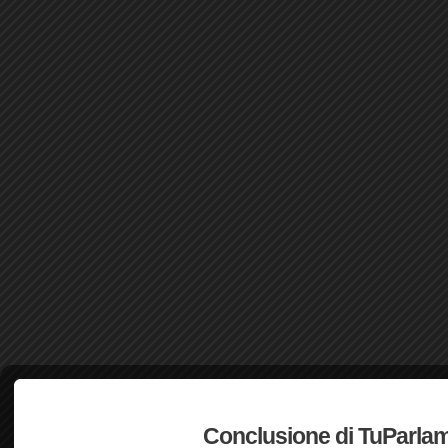
Conclusione di TuParla