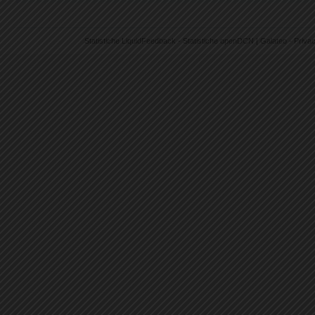
Statistiche LiquidFeedback
-
Statistiche openDCN
|
Galateo
-
Priva