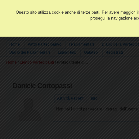
Questo sito utilizza cookie anche di terze parti. Per avere maggiori i
prosegui la navigazione acc
Home
Patto Partecipativo
I Parlamentari
Diario della Partecip
Diario dei Parlamentari
LiquidHelp
Galateo
Registrati
Home
/
Elenco Partecipanti
/ Profilo utente di ...
Daniele
Cortopassi
Attività Recenti
Info
Non hai i diritti per vedere i dettagli dell'utente