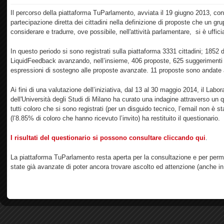
Il percorso della piattaforma TuParlamento, avviata il 19 giugno 2013, con
partecipazione diretta dei cittadini nella definizione di proposte che un gr
considerare e tradurre, ove possibile, nell'attività parlamentare, si è uffi
In questo periodo si sono registrati sulla piattaforma 3331 cittadini; 1852 
LiquidFeedback avanzando, nell’insieme, 406 proposte, 625 suggerimenti 
espressioni di sostegno alle proposte avanzate. 11 proposte sono andate 
Ai fini di una valutazione dell’iniziativa, dal 13 al 30 maggio 2014, il Labor
dell'Università degli Studi di Milano ha curato una indagine attraverso un q
tutti coloro che si sono registrati (per un disguido tecnico, l’email non è s
(l’8.85% di coloro che hanno ricevuto l’invito) ha restituito il questionario.
I risultati del questionario si possono consultare cliccando qui
.
La piattaforma TuParlamento resta aperta per la consultazione e per perme
state già avanzate di poter ancora trovare ascolto ed attenzione (anche i