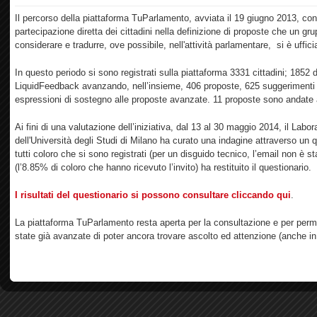
Il percorso della piattaforma TuParlamento, avviata il 19 giugno 2013, con
partecipazione diretta dei cittadini nella definizione di proposte che un gr
considerare e tradurre, ove possibile, nell'attività parlamentare, si è uffi
In questo periodo si sono registrati sulla piattaforma 3331 cittadini; 1852 
LiquidFeedback avanzando, nell’insieme, 406 proposte, 625 suggerimenti 
espressioni di sostegno alle proposte avanzate. 11 proposte sono andate 
Ai fini di una valutazione dell’iniziativa, dal 13 al 30 maggio 2014, il Labor
dell'Università degli Studi di Milano ha curato una indagine attraverso un q
tutti coloro che si sono registrati (per un disguido tecnico, l’email non è s
(l’8.85% di coloro che hanno ricevuto l’invito) ha restituito il questionario.
I risultati del questionario si possono consultare cliccando qui
.
La piattaforma TuParlamento resta aperta per la consultazione e per perme
state già avanzate di poter ancora trovare ascolto ed attenzione (anche i