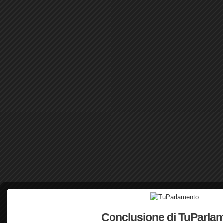
Conclusione di TuParla