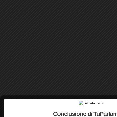
Conclusione di TuParla