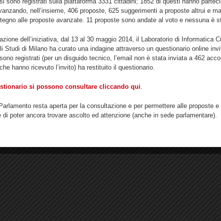
si sono registrati sulla piattaforma 3331 cittadini; 1852 di questi hanno parteci
anzando, nell’insieme, 406 proposte, 625 suggerimenti a proposte altrui e m
che LiquidFeedback
-
Statistiche openDCN
|
Galateo
-
Privacy
-
Cookie
| Powered by
openD
stegno alle proposte avanzate. 11 proposte sono andate al voto e nessuna è s
tazione dell’iniziativa, dal 13 al 30 maggio 2014, il Laboratorio di Informatica C
gli Studi di Milano ha curato una indagine attraverso un questionario online inv
 sono registrati (per un disguido tecnico, l’email non è stata inviata a 462 acco
che hanno ricevuto l’invito) ha restituito il questionario.
uestionario si possono consultare cliccando qui
.
arlamento resta aperta per la consultazione e per permettere alle proposte e
 di poter ancora trovare ascolto ed attenzione (anche in sede parlamentare).