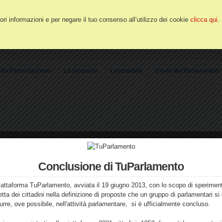
ri informazioni e per negare il tuo consenso all’utilizzo dei cookie
clicca qui
.
ella Partecipazione
Le proposte
Laboratorio
Diario dei Parlamentari
li dell'utente
Conclusione di TuParlamento
piattaforma TuParlamento, avviata il 19 giugno 2013, con lo scopo di speriment
etta dei cittadini nella definizione di proposte che un gruppo di parlamentari s
urre, ove possibile, nell'attività parlamentare, si è ufficialmente concluso.