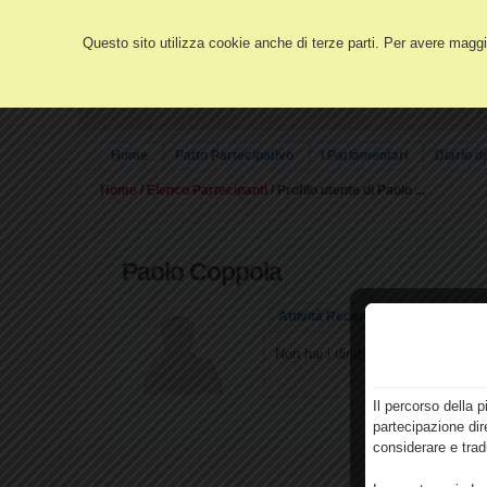
Questo sito utilizza cookie anche di terze parti. Per avere maggio
Home
Patto Partecipativo
I Parlamentari
Diario d
Home
/
Elenco Partecipanti
/ Profilo utente di Paolo ...
Paolo
Coppola
Attività Recenti
Info
Non hai i diritti per vedere i dettag
Il percorso della 
partecipazione dir
considerare e trad