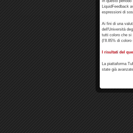
In questo periodo 
LiquidFeedback av
Statisti
espressioni di so
Ai fini di una valu
dell'Università de
tutti coloro che si
(l’8.85% di coloro 
I risultati del q
La piattaforma TuP
state già avanzate