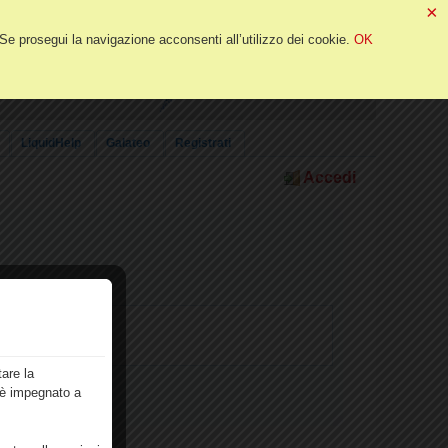
×
 Se prosegui la navigazione acconsenti all’utilizzo dei cookie.
OK
LiquidHelp
Galateo
Registrati
Accedi
are la
i è impegnato a