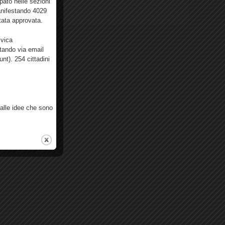
pato nelle sezioni
anifestando 4029
CN
1.14.5
tata approvata.
ivica
itando via email
unt). 254 cittadini
 alle idee che sono